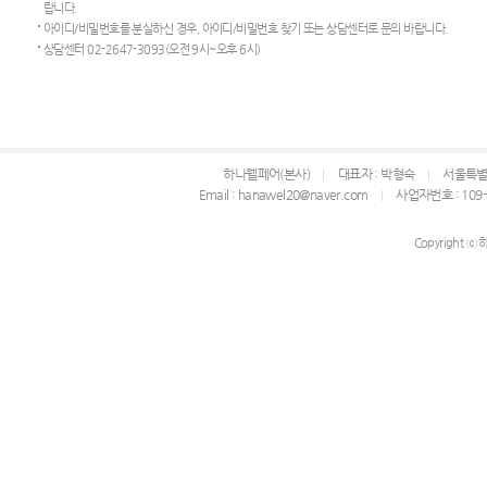
랍니다.
아이디/비밀번호를 분실하신 경우, 아이디/비밀번호 찾기 또는 상담센터로 문의 바랍니다.
상담센터 02-2647-3093(오전 9시~오후 6시)
하나웰페어(본사)
대표자 : 박형숙
서울특별시
Email : hanawel20@naver.com
사업자번호 : 109-
Copyright ⓒ 