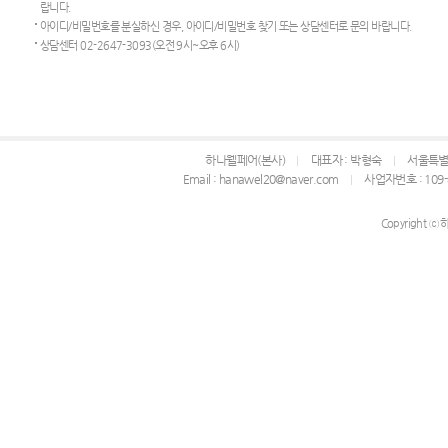
랍니다.
아이디/비밀번호를 분실하신 경우, 아이디/비밀번호 찾기 또는 상담센터로 문의 바랍니다.
상담센터 02-2647-3093(오전 9시~오후 6시)
하나웰페어(본사)
대표자 : 박형숙
서울특별시
Email : hanawel20@naver.com
사업자번호 : 109-
Copyright ⓒ 