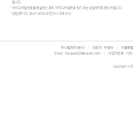
랍니다.
아이디/비밀번호를 분실하신 경우, 아이디/비밀번호 찾기 또는 상담센터로 문의 바랍니다.
상담센터 02-2647-3093(오전 9시~오후 6시)
하나웰페어(본사)
대표자 : 박형숙
서울특별시
Email : hanawel20@naver.com
사업자번호 : 109-
Copyright ⓒ 